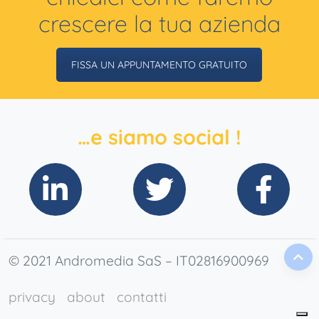
crescere la tua azienda
FISSA UN APPUNTAMENTO GRATUITO
…e siamo social !
© 2021 Andromedia SaS – IT02816900969
privacy
about
contatti